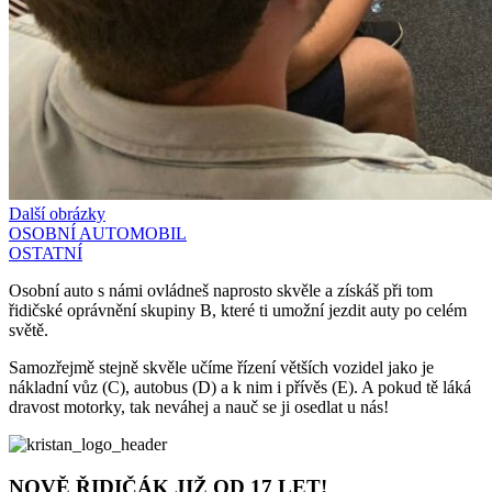
Další obrázky
OSOBNÍ AUTOMOBIL
OSTATNÍ
Osobní auto s námi ovládneš naprosto skvěle a získáš při tom
řidičské oprávnění skupiny B, které ti umožní jezdit auty po celém
světě.
Samozřejmě stejně skvěle učíme řízení větších vozidel jako je
nákladní vůz (C), autobus (D) a k nim i přívěs (E). A pokud tě láká
dravost motorky, tak neváhej a nauč se ji osedlat u nás!
NOVĚ ŘIDIČÁK JIŽ OD 17 LET!