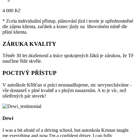
4 000 Kč
* Zcela individuální přístup, plánování jízd i teorie je upřednostněné
dle zájmu klienta, začátek a konec jízdy na libovolném místě dle
přání klienta.
ZÁRUKA KVALITY
Téměr 30 let zkušeností a tisíce spokojených žáků je zárukou, že Tě
naučíme řídit skvěle.
POCTIVÝ PŘÍSTUP
V autoškole Křišťan si práci neusnadňujeme, nic nevynecháváme -
vše dostaneš v plné kvalitě a s plným nasazením. A to je víc, než
ušetřených pár stovek!
Dewi
I was a bit afraid of a driving school, but autoskola Kristan taught
me everything and now I'm a confident driver. I can fully