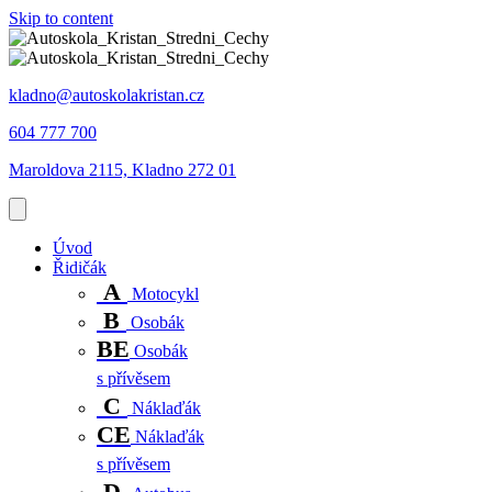
Skip to content
kladno@autoskolakristan.cz
604 777 700
Maroldova 2115, Kladno 272 01
Úvod
Řidičák
A
Motocykl
B
Osobák
BE
Osobák
s přívěsem
C
Náklaďák
CE
Náklaďák
s přívěsem
D