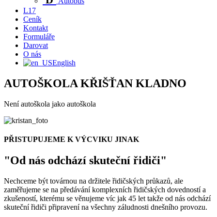
Autobus
L17
Ceník
Kontakt
Formuláře
Darovat
O nás
English
AUTOŠKOLA KŘIŠŤAN
KLADNO
Není autoškola jako autoškola
PŘISTUPUJEME K VÝCVIKU JINAK
"Od nás odchází skuteční řidiči"
Nechceme být továrnou na držitele řidičských průkazů, ale
zaměřujeme se na předávání komplexních řidičských dovedností a
zkušeností, kterému se věnujeme víc jak 45 let takže od nás odchází
skuteční řidiči připravení na všechny záludnosti dnešního provozu.