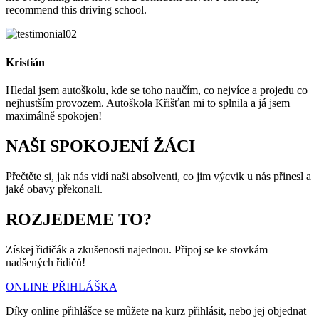
recommend this driving school.
Kristián
Hledal jsem autoškolu, kde se toho naučím, co nejvíce a projedu co
nejhustším provozem. Autoškola Křišťan mi to splnila a já jsem
maximálně spokojen!
NAŠI SPOKOJENÍ ŽÁCI
Přečtěte si, jak nás vidí naši absolventi, co jim výcvik u nás přinesl a
jaké obavy překonali.
ROZJEDEME TO?
Získej řidičák a zkušenosti najednou. Připoj se ke stovkám
nadšených řidičů!
ONLINE PŘIHLÁŠKA
Díky online přihlášce se můžete na kurz přihlásit, nebo jej objednat