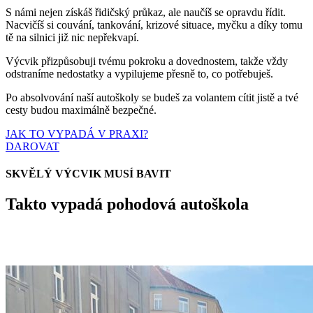
S námi nejen získáš řidičský průkaz, ale naučíš se opravdu řídit.
Nacvičíš si couvání, tankování, krizové situace, myčku a díky tomu
tě na silnici již nic nepřekvapí.
Výcvik přizpůsobuji tvému pokroku a dovednostem, takže vždy
odstraníme nedostatky a vypilujeme přesně to, co potřebuješ.
Po absolvování naší autoškoly se budeš za volantem cítit jistě a tvé
cesty budou maximálně bezpečné.
JAK TO VYPADÁ V PRAXI?
DAROVAT
SKVĚLÝ VÝCVIK MUSÍ BAVIT
Takto vypadá pohodová autoškola