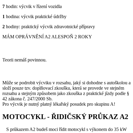
7
hodin: výcvik v řízení vozidla
1
hodina: výcvik praktické údržby
2
hodiny: praktický výcvik zdravotnické přípravy
MÁM OPRÁVNĚNÍ A2 ALESPOŇ 2 ROKY
TEORII MÁŠ SPLNĚNOU
Teorii nemáš povinnou.
PRAXE DLE DOMLUVY
Může se podrobit výcviku v rozsahu, jaký si dohodne s autoškolou a
složí pouze tzv. doplňovací zkoušku, která se provede ve stejném
rozsahu a stejným způsobem jako zkouška z praktické jízdy podle §
42 zákona č. 247/2000 Sb.
Pro výcvik je nutný platný lékařský posudek pro skupinu A!
MOTOCYKL - ŘIDIČSKÝ PRŮKAZ A2
S průkazem A2 budeš moci řídit motocykl s výkonem do 35 kW