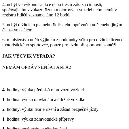
4. nebýt ve výkonu sankce nebo trestu zákazu činnosti,
spočívajícího v zákazu řízení motorových vozidel nebo nemít v
registru řidičů zaznamenáno 12 bodů,
5. nebýt držitelem platného řidičského oprávnění uděleného jiným
členským státem,
6. ministerstvo udělí výjimku z podmínky věku pro držitele licence
motoristického sportovce, pouze pro jízdu při sportovní soutěži.
JAK VÝCVIK VYPADÁ?
NEMÁM OPRÁVNĚNÍ A1 ANI A2
TEORIE
4
hodiny: výuka předpisů o provozu vozidel
1
hodina: výuka o ovládání a údržbě vozidla
2
hodiny: výuku teorie řízení a zásad bezpečné jízdy
1
hodina: výuku zdravotnické přípravy
1
hodina: opakování a přezkoušení