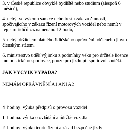
3. v České republice obvyklé bydliště nebo studium (alespoň 6
měsíců),
4. nebýt ve výkonu sankce nebo trestu zákazu činnosti,
spočívajícího v zákazu řízení motorových vozidel nebo nemít v
registru řidičů zaznamenáno 12 bodů,
5. nebýt držitelem platného řidičského oprávnění uděleného jiným
členským státem,
6. ministerstvo udělí výjimku z podmínky věku pro držitele licence
motoristického sportovce, pouze pro jízdu při sportovní soutěži.
JAK VÝCVIK VYPADÁ?
NEMÁM OPRÁVNĚNÍ A1 ANI A2
TEORIE
4
hodiny: výuka předpisů o provozu vozidel
1
hodina: výuka o ovládání a údržbě vozidla
2
hodiny: výuku teorie řízení a zásad bezpečné jízdy