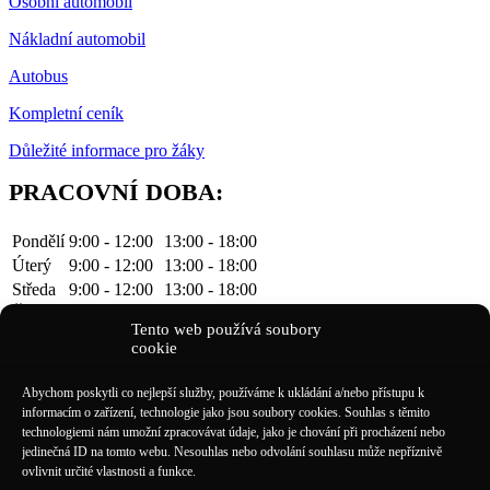
Osobní automobil
Nákladní automobil
Autobus
Kompletní ceník
Důležité informace pro žáky
PRACOVNÍ DOBA:
Pondělí
9:00 - 12:00
13:00 - 18:00
Úterý
9:00 - 12:00
13:00 - 18:00
Středa
9:00 - 12:00
13:00 - 18:00
Čtvrtek
9:00 - 12:00
13:00 - 16:00
Tento web používá soubory
Pátek
Po předchozí
tel. domluvě.
cookie
KONTAKTY
Abychom poskytli co nejlepší služby, používáme k ukládání a/nebo přístupu k
E-mail: info@kristan.cz
informacím o zařízení, technologie jako jsou soubory cookies. Souhlas s těmito
technologiemi nám umožní zpracovávat údaje, jako je chování při procházení nebo
jedinečná ID na tomto webu. Nesouhlas nebo odvolání souhlasu může nepříznivě
ovlivnit určité vlastnosti a funkce.
Tel.: 777 651 077