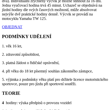
dva). Individuální zrychlený výcvik je možné stihnout za 16 dní.
Jedna vyučovací hodina trvá 45 minut. Uchazeč se objednává na
jízdní hodiny dle svých časových možností, může absolvovat
nejvýše dvě praktické hodiny denně. Výcvik se provádí na
motocyklu Yamaha TW 125.
OBJEDNAT
PODMÍNKY UDĚLENÍ
1. věk 16 let,
2. zdravotní způsobilost,
3. platná žádost o řidičské oprávnění,
4. při věku do 18 let písemný souhlas zákonného zástupce,
5. výjimka z podmínky věku platí pro držitele licence motoristického
sportovce, pouze pro jízdu při sportovní soutěži.
TEORIE
4
hodiny: výuka předpisů o provozu vozidel