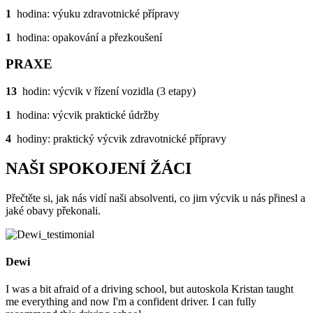
1
hodina: výuku zdravotnické přípravy
1
hodina: opakování a přezkoušení
PRAXE
13
hodin: výcvik v řízení vozidla (3 etapy)
1
hodina: výcvik praktické údržby
4
hodiny: praktický výcvik zdravotnické přípravy
NAŠI SPOKOJENÍ ŽÁCI
Přečtěte si, jak nás vidí naši absolventi, co jim výcvik u nás přinesl a
jaké obavy překonali.
Dewi
I was a bit afraid of a driving school, but autoskola Kristan taught
me everything and now I'm a confident driver. I can fully