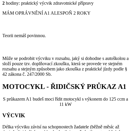
2
hodiny: praktický výcvik zdravotnické přípravy
MÁM OPRÁVNĚNÍ A1 ALESPOŇ 2 ROKY
TEORII MÁŠ SPLNĚNOU
Teorii nemáš povinnou.
PRAXE DLE DOMLUVY
Může se podrobit výcviku v rozsahu, jaký si dohodne s autoškolou a
složí pouze tzv. doplňovací zkoušku, která se provede ve stejném
rozsahu a stejným způsobem jako zkouška z praktické jízdy podle §
42 zákona č. 247/2000 Sb.
MOTOCYKL - ŘIDIČSKÝ PRŮKAZ A1
S průkazem A1 budeš moci řídit motocykl s výkonem do 125 ccm a
11 kW
VÝCVIK
Délka výcviku závisí na schopnostech žadatele (běžně měsíc až