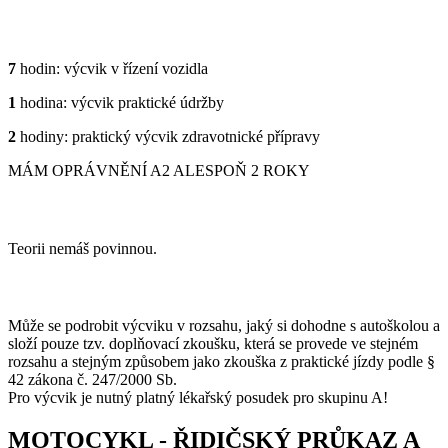
PRAXE
7
hodin: výcvik v řízení vozidla
1
hodina: výcvik praktické údržby
2
hodiny: praktický výcvik zdravotnické přípravy
MÁM OPRÁVNĚNÍ A2 ALESPOŇ 2 ROKY
TEORII MÁŠ SPLNĚNOU
Teorii nemáš povinnou.
PRAXE DLE DOMLUVY
Může se podrobit výcviku v rozsahu, jaký si dohodne s autoškolou a
složí pouze tzv. doplňovací zkoušku, která se provede ve stejném
rozsahu a stejným způsobem jako zkouška z praktické jízdy podle §
42 zákona č. 247/2000 Sb.
Pro výcvik je nutný platný lékařský posudek pro skupinu A!
MOTOCYKL - ŘIDIČSKÝ PRŮKAZ A