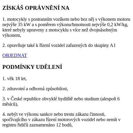
ZÍSKÁŠ OPRÁVNĚNÍ NA
1. motocykly s postranním vozíkem nebo bez něj s výkonem motoru
nejvýše 35 kW a s poměrem výkonu/hmotnosti nejvýše 0,2 kW/kg,
které nebyly upraveny z motocyklu s více než dvojnásobným
výkonem,
2. opravňuje také k řízení vozidel zařazených do skupiny A1
OBJEDNAT
PODMÍNKY UDĚLENÍ
1. věk 18 let,
2. zdravotní a odborná způsobilost,
3. v České republice obvyklé bydliště nebo studium (alespoň 6
měsíců),
4. nebýt ve výkonu sankce nebo trestu zákazu činnosti,
spočívajícího v zákazu řízení motorových vozidel nebo nemít v
registru řidičů zaznamenáno 12 bodů,