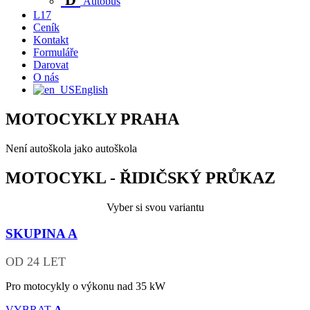
Autobus
L17
Ceník
Kontakt
Formuláře
Darovat
O nás
English
MOTOCYKLY
PRAHA
Není autoškola jako autoškola
MOTOCYKL - ŘIDIČSKÝ PRŮKAZ
Vyber si svou variantu
SKUPINA
A
OD 24 LET
Pro motocykly o výkonu nad 35 kW
VYBRAT
A