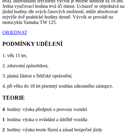
dva). Individuální zrychlený výcvik je možné stihnout za 16 dní.
Jedna vyučovací hodina trvá 45 minut. Uchazeč se objednává na
jízdní hodiny dle svých časových možností, může absolvovat
nejvýše dvě praktické hodiny denně. Výcvik se provádí na
motocyklu Yamaha TW 125.
OBJEDNAT
PODMÍNKY UDĚLENÍ
1. věk 15 let,
2. zdravotní způsobilost,
3. platná žádost o řidičské oprávnění,
4. při věku do 18 let písemný souhlas zákonného zástupce.
TEORIE
4
hodiny: výuka předpisů o provozu vozidel
1
hodina: výuka o ovládání a údržbě vozidla
2
hodiny: výuku teorie řízení a zásad bezpečné jízdy