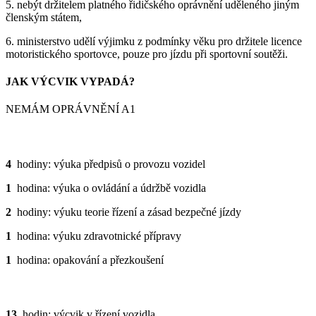
5. nebýt držitelem platného řidičského oprávnění uděleného jiným
členským státem,
6. ministerstvo udělí výjimku z podmínky věku pro držitele licence
motoristického sportovce, pouze pro jízdu při sportovní soutěži.
JAK VÝCVIK VYPADÁ?
NEMÁM OPRÁVNĚNÍ A1
TEORIE
4
hodiny: výuka předpisů o provozu vozidel
1
hodina: výuka o ovládání a údržbě vozidla
2
hodiny: výuku teorie řízení a zásad bezpečné jízdy
1
hodina: výuku zdravotnické přípravy
1
hodina: opakování a přezkoušení
PRAXE
13
hodin: výcvik v řízení vozidla