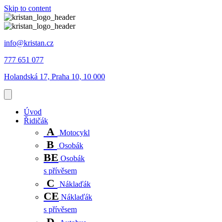
Skip to content
info@kristan.cz
777 651 077
Holandská 17, Praha 10, 10 000
Úvod
Řidičák
A
Motocykl
B
Osobák
BE
Osobák
s přívěsem
C
Náklaďák
CE
Náklaďák
s přívěsem
D