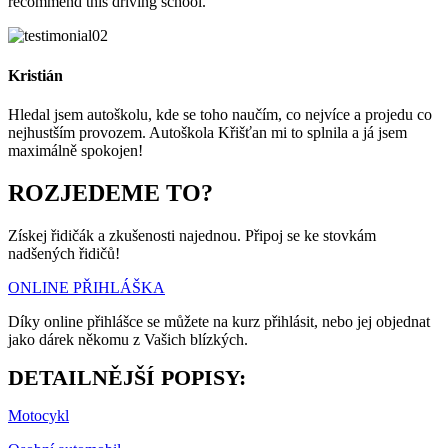
recommend this driving school.
Kristián
Hledal jsem autoškolu, kde se toho naučím, co nejvíce a projedu co
nejhustším provozem. Autoškola Křišťan mi to splnila a já jsem
maximálně spokojen!
ROZJEDEME TO?
Získej řidičák a zkušenosti najednou. Připoj se ke stovkám
nadšených řidičů!
ONLINE PŘIHLÁŠKA
Díky online přihlášce se můžete na kurz přihlásit, nebo jej objednat
jako dárek někomu z Vašich blízkých.
DETAILNĚJŠÍ POPISY:
Motocykl