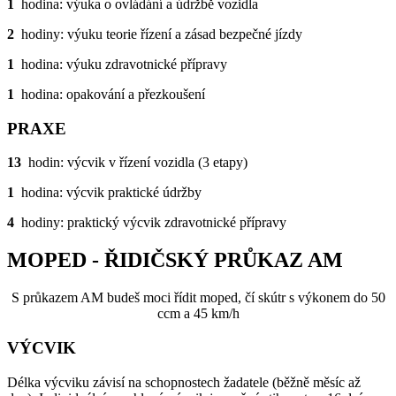
1
hodina: výuka o ovládání a údržbě vozidla
2
hodiny: výuku teorie řízení a zásad bezpečné jízdy
1
hodina: výuku zdravotnické přípravy
1
hodina: opakování a přezkoušení
PRAXE
13
hodin: výcvik v řízení vozidla (3 etapy)
1
hodina: výcvik praktické údržby
4
hodiny: praktický výcvik zdravotnické přípravy
MOPED - ŘIDIČSKÝ PRŮKAZ AM
S průkazem AM budeš moci řídit moped, čí skútr s výkonem do 50
ccm a 45 km/h
VÝCVIK
Délka výcviku závisí na schopnostech žadatele (běžně měsíc až